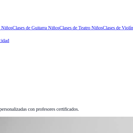
s Niños
Clases de Guitarra Niños
Clases de Teatro Niños
Clases de Violí
cidad
personalizadas con profesores certificados.