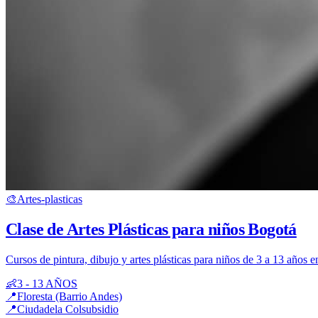
🎨
Artes-plasticas
Clase de Artes Plásticas para niños Bogotá
Cursos de pintura, dibujo y artes plásticas para niños de 3 a 13 años 
👶
3 - 13 AÑOS
📍
Floresta (Barrio Andes)
📍
Ciudadela Colsubsidio