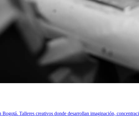
en Bogotá. Talleres creativos donde desarrollan imaginación, concentrac