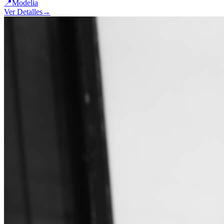
📍
Modelia
Ver Detalles
→