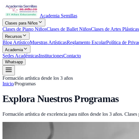
Academia Semillas
Clases para Niños
Clases de Piano Niños
Clases de Ballet Niños
Clases de Artes Plástica
Recursos
Blog Artístico
Muestras Artísticas
Reglamento Escolar
Política de Priva
Academia
Sedes Académicas
Instituciones
Contacto
Whatsapp
Formación artística desde los 3 años
Inicio
/
Programas
Explora Nuestros
Programas
Formación artística de excelencia para niños desde los 3 años. Clases 